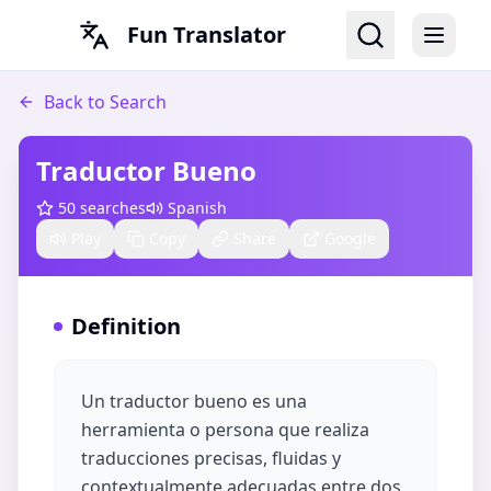
Fun Translator
Back to Search
Traductor Bueno
50
searches
Spanish
Play
Copy
Share
Google
Definition
Un traductor bueno es una
herramienta o persona que realiza
traducciones precisas, fluidas y
contextualmente adecuadas entre dos